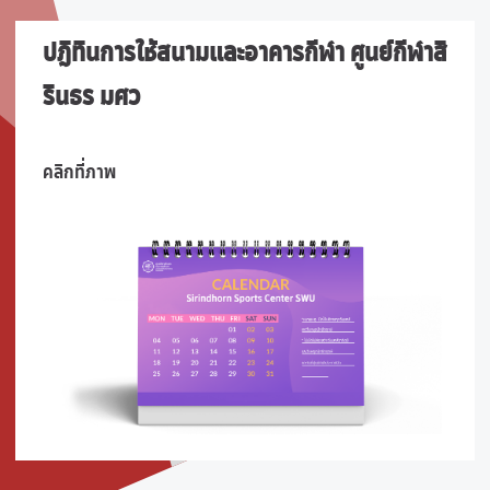
ปฎิทินการใช้สนามและอาคารกีฬา ศูนย์กีฬาสิ
รินธร มศว
คลิกที่ภาพ