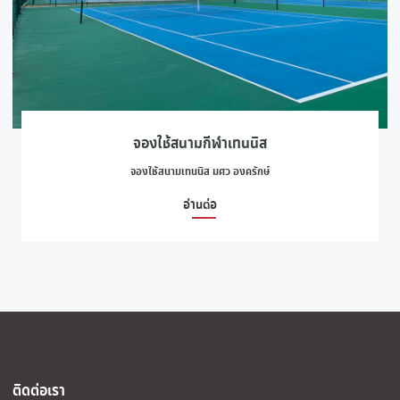
จองใช้สนามกีฬาเทนนิส
จองใช้สนามเทนนิส มศว องครักษ์
อ่านต่อ
ติดต่อเรา