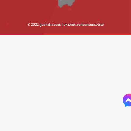
© 2022 ศูนย์กีฬาสิรินธร | มหาวิทยาลัยศรีนครินทรวิโรฒ