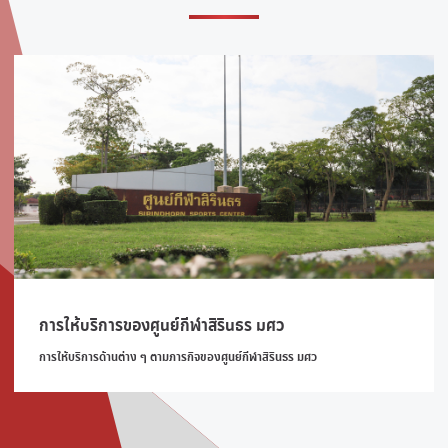
การให้บริการของศูนย์กีฬาสิรินธร มศว
การให้บริการด้านต่าง ๆ ตามภารกิจของศูนย์กีฬาสิรินธร มศว